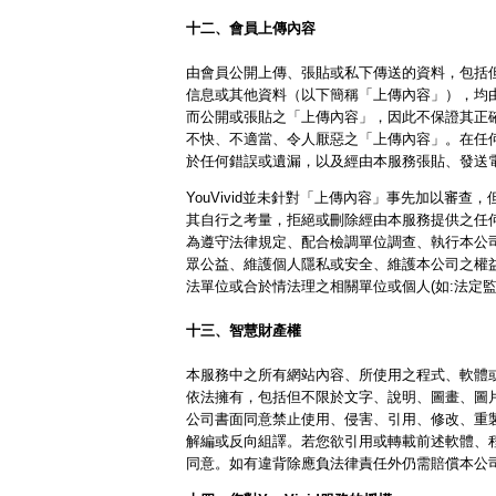
十二、會員上傳內容
由會員公開上傳、張貼或私下傳送的資料，包括
信息或其他資料（以下簡稱「上傳內容」），均由「
而公開或張貼之「上傳內容」，因此不保證其正
不快、不適當、令人厭惡之「上傳內容」。在任何情
於任何錯誤或遺漏，以及經由本服務張貼、發送
YouVivid並未針對「上傳內容」事先加以審
其自行之考量，拒絕或刪除經由本服務提供之任
為遵守法律規定、配合檢調單位調查、執行本公
眾公益、維護個人隱私或安全、維護本公司之權
法單位或合於情法理之相關單位或個人(如:法定監
十三、智慧財產權
本服務中之所有網站內容、所使用之程式、軟體
依法擁有，包括但不限於文字、說明、圖畫、圖
公司書面同意禁止使用、侵害、引用、修改、重
解編或反向組譯。若您欲引用或轉載前述軟體、
同意。如有違背除應負法律責任外仍需賠償本公