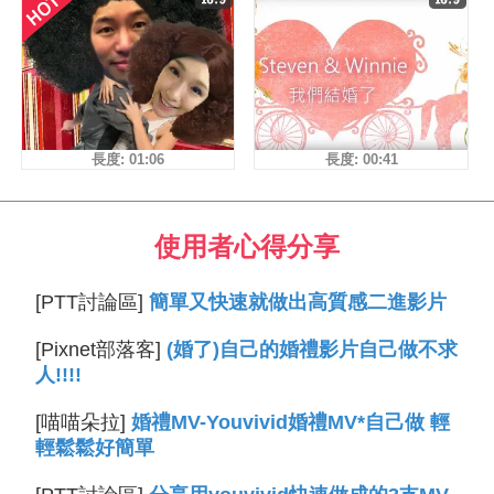
長度: 01:06
長度: 00:41
使用者心得分享
[PTT討論區]
簡單又快速就做出高質感二進影片
[Pixnet部落客]
(婚了)自己的婚禮影片自己做不求
人!!!!
[喵喵朵拉]
婚禮MV-Youvivid婚禮MV*自己做 輕
輕鬆鬆好簡單