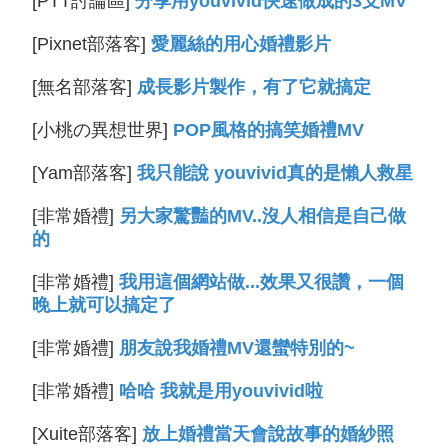
[PTT討論區]
分享用youvivid快速做成的3支MV
[Pixnet部落客]
愛麗絲的用心婚禮影片
[無名部落客]
成長影片製作，有了它就搞定
[小桃の異想世界]
POP風格的搞笑婚禮MV
[Yam部落客]
我只能說 youvivid真的是懶人救星
[非常婚禮]
另大家驚豔的MV..沒人相信是自己做
的
[非常婚禮]
我用這個網站做...效果又很讚，一個
晚上就可以搞定了
[非常婚禮]
朋友說我婚禮MV還蠻特別的~
[非常婚禮]
哈哈 我就是用youvivid啦
[Xuite部落客]
放上婚禮當天會說故事的婚紗照