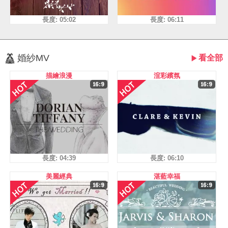
長度: 05:02
長度: 06:11
婚紗MV
看全部
描繪浪漫
渲彩繽氛
長度: 04:39
長度: 06:10
美麗經典
湛藍幸福