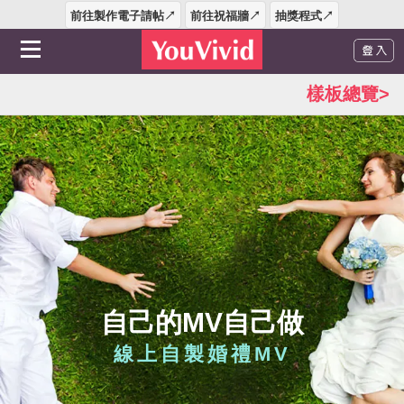
前往製作電子請帖↗
前往祝福牆↗
抽獎程式↗
樣板總覽>
自己的MV自己做
線上自製婚禮MV