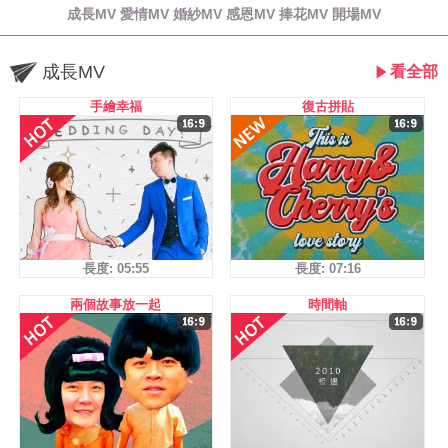
成長MV 愛情MV 婚紗MV 感恩MV 捧花MV 開場MV
成長MV
看全部
手繪幸福
復古拼貼
長度: 05:55
長度: 07:16
兩個故事放一起
時間軸