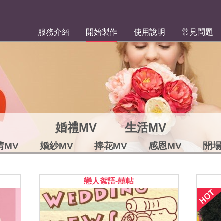
服務介紹
開始製作
使用說明
常見問題
婚禮MV
生活MV
情MV
婚紗MV
捧花MV
感恩MV
開場
戀人絮語-囍帖