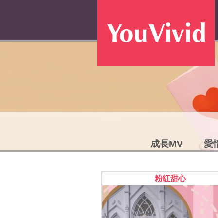
成長MV
愛
粉紅甜心